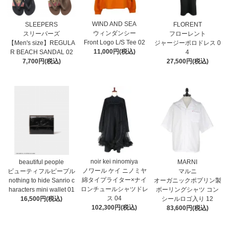
WIND AND SEA
SLEEPERS
FLORENT
ウィンダンシー
スリーパーズ
フローレント
Front Logo L/S Tee 02
【Men's size】REGULA
ジャージーポロドレス 0
11,000円(税込)
R BEACH SANDAL 02
4
7,700円(税込)
27,500円(税込)
noir kei ninomiya
MARNI
beautiful people
ノワール ケイ ニノミヤ
マルニ
ビューティフルピープル
綿タイプライター×ナイ
オーガニックポプリン製
nothing to hide Sanrio c
ロンチュールシャツドレ
ボーリングシャツ コン
haracters mini wallet⁠ 01
ス 04
シールロゴ入り 12
16,500円(税込)
102,300円(税込)
83,600円(税込)