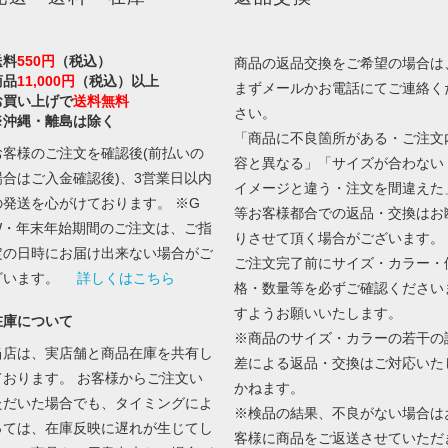
送料
550円
（税込）
商品の返品交換をご希望の場合は
商品
11,000円
（税込）以上
まずメールかお電話にてご連絡く
お買い上げで
送料無料
さい。
※沖縄・離島は除く
「商品に不良箇所がある・ご注文
お客様のご注文を確認後(前払いの
容と異なる」「サイズが合わない
場合はご入金確認後)、3営業日以内
イメージと違う・注文を間違えた
の発送を心がけております。 ※G
等お客様都合での返品・交換はお
W・年末年始期間のご注文は、ご指
りさせて頂く場合がございます。
定の日時にお届け出来ない場合がご
ご注文完了前にサイズ・カラー・
ざいます。
詳しくはこちら
格・数量等を必ずご確認ください
すようお願いいたします。
在庫について
※商品のサイズ・カラーの若干の
当店は、実店舗と商品在庫を共有し
差による返品・交換はご対応いた
ております。 お客様からご注文い
かねます。
ただいた場合でも、タイミングによ
※検品の結果、不良がない場合は
っては、在庫反映に遅れが生じてし
客様に商品をご返送させていただ