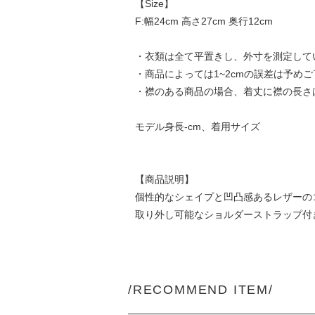
【Size】
F:幅24cm 高さ27cm 奥行12cm
・衣類は全て平置きし、外寸を測定して
・商品によっては1~2cmの誤差は予め
・襟のある商品の場合、着丈に襟の長さ
モデル身長-cm、着用サイズ
【商品説明】
個性的なシェイプと凹凸感あるレザーの
取り外し可能なショルダーストラップ付
/RECOMMEND ITEM/