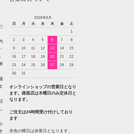
2026年8月
、
日
月
火
水
木
金
土
だ
1
2
3
4
5
6
7
8
内
9
10
11
12
13
14
15
・
」
16
17
18
19
20
21
22
断
23
24
25
26
27
28
29
30
31
価
ま
オンラインショップの営業日となり
ます。路面店は木曜日のみ定休日と
なります。
誤
し
ご注文は24時間受け付けしており
ます
お
赤色の曜日は休業日となります。
き