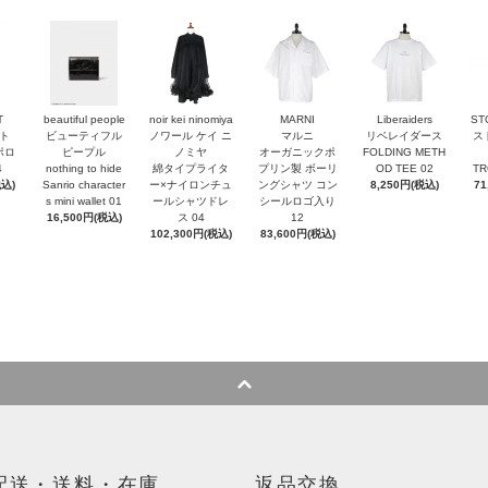
T
beautiful people
noir kei ninomiya
MARNI
Liberaiders
ST
ト
ビューティフル
ノワール ケイ ニ
マルニ
リベレイダース
ス
ポロ
ピープル
ノミヤ
オーガニックポ
FOLDING METH
4
nothing to hide
綿タイプライタ
プリン製 ボーリ
OD TEE 02
TR
税込)
Sanrio character
ー×ナイロンチュ
ングシャツ コン
8,250円(税込)
71
s mini wallet⁠ 01
ールシャツドレ
シールロゴ入り
16,500円(税込)
ス 04
12
102,300円(税込)
83,600円(税込)
配送・送料・在庫
返品交換