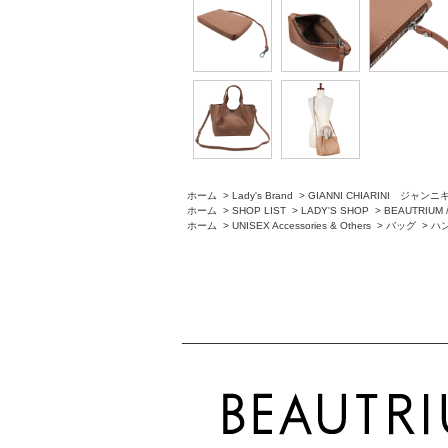
ホーム
>
Lady's Brand
>
GIANNI CHIARINI ジャン
ホーム
>
SHOP LIST
>
LADY'S SHOP
>
BEAUTRIU
ホーム
>
UNISEX Accessories & Others
>
バッグ
>
ハ