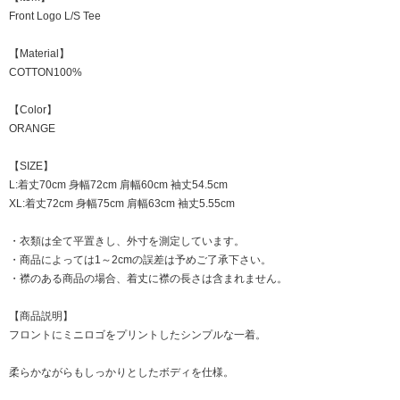
Front Logo L/S Tee
【Material】
COTTON100%
【Color】
ORANGE
【SIZE】
L:着丈70cm 身幅72cm 肩幅60cm 袖丈54.5cm
XL:着丈72cm 身幅75cm 肩幅63cm 袖丈5.55cm
・衣類は全て平置きし、外寸を測定しています。
・商品によっては1～2cmの誤差は予めご了承下さい。
・襟のある商品の場合、着丈に襟の長さは含まれません。
【商品説明】
フロントにミニロゴをプリントしたシンプルな一着。
柔らかながらもしっかりとしたボディを仕様。