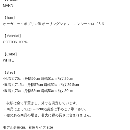
MARNI
【Item】
オーガニックポプリン製 ボーリングシャツ、コンシールロゴ入り
【Material】
COTTON 100%
【Color】
WHITE
【Size】
44:着丈70cm 身幅56cm 肩幅51cm 袖丈29cm
46:着丈71.5cm 身幅57cm 肩幅52cm 袖丈29.5cm
48:着丈73cm 身幅58cm 肩幅53cm 袖丈30cm
・衣類は全て平置きし、外寸を測定しています。
・商品によっては1～2cmの誤差は予めご了承下さい。
・襟のある商品の場合、着丈に襟の長さは含まれません。
モデル身長cm、着用サイズ size