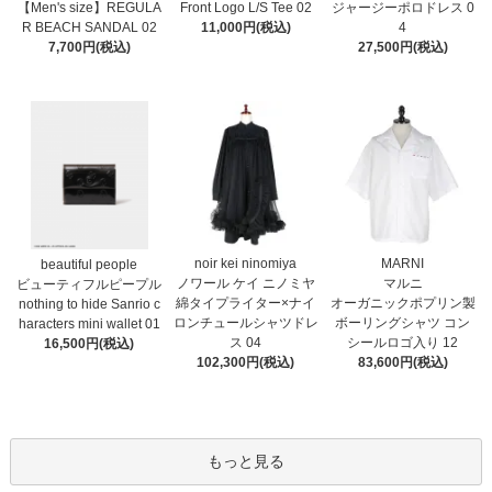
Front Logo L/S Tee 02
【Men's size】REGULA
ジャージーポロドレス 0
11,000円(税込)
R BEACH SANDAL 02
4
7,700円(税込)
27,500円(税込)
noir kei ninomiya
MARNI
beautiful people
ノワール ケイ ニノミヤ
マルニ
ビューティフルピープル
綿タイプライター×ナイ
オーガニックポプリン製
nothing to hide Sanrio c
ロンチュールシャツドレ
ボーリングシャツ コン
haracters mini wallet⁠ 01
ス 04
シールロゴ入り 12
16,500円(税込)
102,300円(税込)
83,600円(税込)
もっと見る