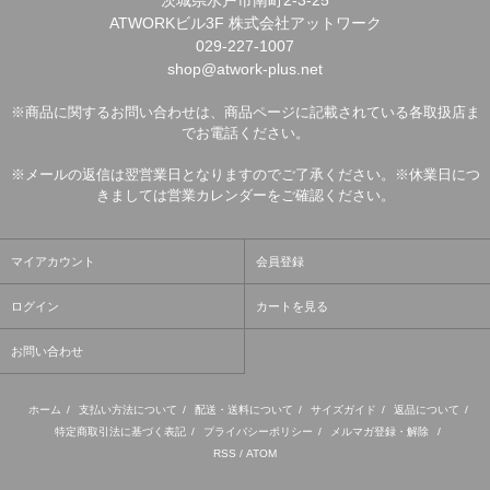
茨城県水戸市南町2-3-25
ATWORKビル3F 株式会社アットワーク
029-227-1007
shop@atwork-plus.net
※商品に関するお問い合わせは、商品ページに記載されている各取扱店ま
でお電話ください。
※メールの返信は翌営業日となりますのでご了承ください。※休業日につ
きましては営業カレンダーをご確認ください。
マイアカウント
会員登録
ログイン
カートを見る
お問い合わせ
ホーム
/
支払い方法について
/
配送・送料について
/
サイズガイド
/
返品について
/
特定商取引法に基づく表記
/
プライバシーポリシー
/
メルマガ登録・解除
/
RSS
/
ATOM