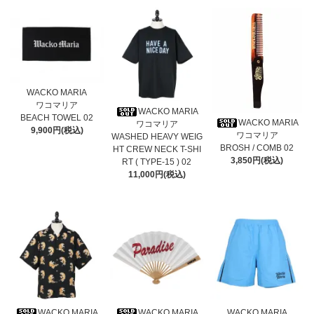
WACKO MARIA
ワコマリア
WACKO MARIA
BEACH TOWEL 02
WACKO MARIA
ワコマリア
9,900円(税込)
ワコマリア
WASHED HEAVY WEIG
BROSH / COMB 02
HT CREW NECK T-SHI
3,850円(税込)
RT ( TYPE-15 ) 02
11,000円(税込)
WACKO MARIA
WACKO MARIA
WACKO MARIA