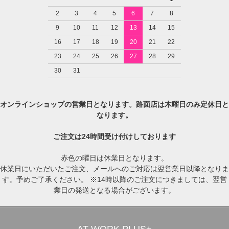
2
3
4
5
6
7
8
9
10
11
12
13
14
15
16
17
18
19
20
21
22
23
24
25
26
27
28
29
30
31
オンラインショップの営業日となります。路面店は木曜日のみ定休日と
なります。
ご注文は24時間受け付けしております
赤色の曜日は休業日となります。
休業日にいただいたご注文、メールへのご対応は翌営業日以降となりま
す。予めご了承ください。 ※14時以降のご注文につきましては、翌営
業日の発送となる場合がございます。