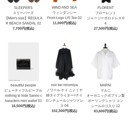
WIND AND SEA
SLEEPERS
FLORENT
ウィンダンシー
スリーパーズ
フローレント
Front Logo L/S Tee 02
【Men's size】REGULA
ジャージーポロドレス 0
11,000円(税込)
R BEACH SANDAL 02
4
7,700円(税込)
27,500円(税込)
noir kei ninomiya
MARNI
beautiful people
ノワール ケイ ニノミヤ
マルニ
ビューティフルピープル
綿タイプライター×ナイ
オーガニックポプリン製
nothing to hide Sanrio c
ロンチュールシャツドレ
ボーリングシャツ コン
haracters mini wallet⁠ 01
ス 04
シールロゴ入り 12
16,500円(税込)
102,300円(税込)
83,600円(税込)