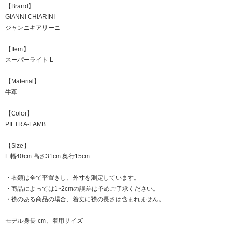
【Brand】
GIANNI CHIARINI
ジャンニキアリーニ
【Item】
スーパーライト L
【Material】
牛革
【Color】
PIETRA-LAMB
【Size】
F:幅40cm 高さ31cm 奥行15cm
・衣類は全て平置きし、外寸を測定しています。
・商品によっては1~2cmの誤差は予めご了承ください。
・襟のある商品の場合、着丈に襟の長さは含まれません。
モデル身長-cm、着用サイズ