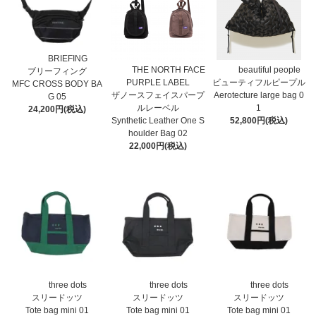
BRIEFING
THE NORTH FACE
beautiful people
ブリーフィング
PURPLE LABEL
ビューティフルピープル
MFC CROSS BODY BA
ザノースフェイスパープ
Aerotecture large bag 0
G 05
ルレーベル
1
24,200円(税込)
Synthetic Leather One S
52,800円(税込)
houlder Bag 02
22,000円(税込)
three dots
three dots
three dots
スリードッツ
スリードッツ
スリードッツ
Tote bag mini 01
Tote bag mini 01
Tote bag mini 01