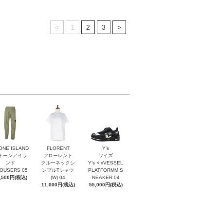
<
1
2
3
>
ONE ISLAND
FLORENT
Y’s
トーンアイラ
フローレント
ワイズ
ンド
クルーネックシ
Y’s × xVESSEL
OUSERS 05
ンプルTシャツ
PLATFORMM S
,500円(税込)
(W) 04
NEAKER 04
11,000円(税込)
55,000円(税込)