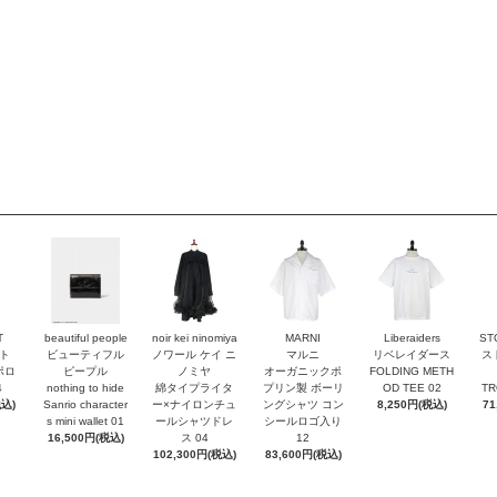
T
beautiful people
noir kei ninomiya
MARNI
Liberaiders
ST
ト
ビューティフル
ノワール ケイ ニ
マルニ
リベレイダース
ス
ポロ
ピープル
ノミヤ
オーガニックポ
FOLDING METH
4
nothing to hide
綿タイプライタ
プリン製 ボーリ
OD TEE 02
TR
税込)
Sanrio character
ー×ナイロンチュ
ングシャツ コン
8,250円(税込)
71
s mini wallet⁠ 01
ールシャツドレ
シールロゴ入り
16,500円(税込)
ス 04
12
102,300円(税込)
83,600円(税込)