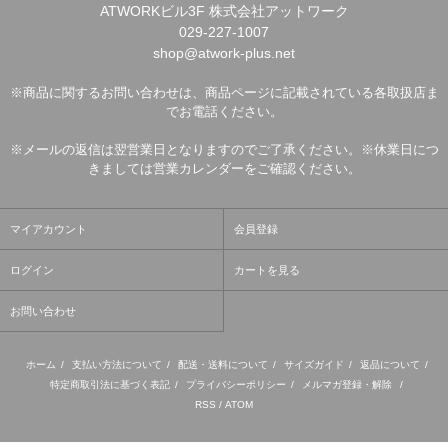
ATWORKビル3F 株式会社アットワーク
029-227-1007
shop@atwork-plus.net
※商品に関するお問い合わせは、商品ページに記載されている各取扱店ま
でお電話ください。
※メールの返信は翌営業日となりますのでご了承ください。※休業日につ
きましては営業カレンダーをご確認ください。
マイアカウント
会員登録
ログイン
カートを見る
お問い合わせ
ホーム
/
支払い方法について
/
配送・送料について
/
サイズガイド
/
返品について
/
特定商取引法に基づく表記
/
プライバシーポリシー
/
メルマガ登録・解除
/
RSS
/
ATOM