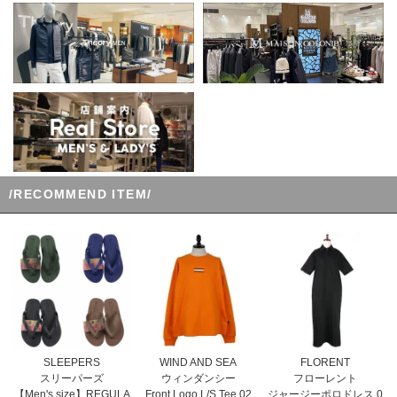
/RECOMMEND ITEM/
WIND AND SEA
SLEEPERS
FLORENT
ウィンダンシー
スリーパーズ
フローレント
Front Logo L/S Tee 02
【Men's size】REGULA
ジャージーポロドレス 0