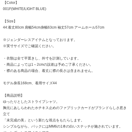
【Color】
001F(WHITE/LIGHT BLUE)
【Size】
44:着丈80cm 肩幅54cm身幅63cm 袖丈57cm アームホール57cm
※ジェンダーレスアイテムとなっております。
※実寸サイズでご確認ください。
・衣類は全て平置きし、外寸を計測しています。
・商品によっては1～2cmの誤差は予めご了承ください。
・襟のある商品の場合、着丈に襟の長さは含まれません。
モデル身長168cm、着用サイズ44
【商品説明】
ゆったりとしたストライプシャツ。
胸元にあしらわれたホチキス止めのファブリックカードがブランドらしさ惹き
立て
「未完成の美」という新たな視点をもたらします。
シンプルながら、バックにはMM6の1本の白いステッチが施されています。