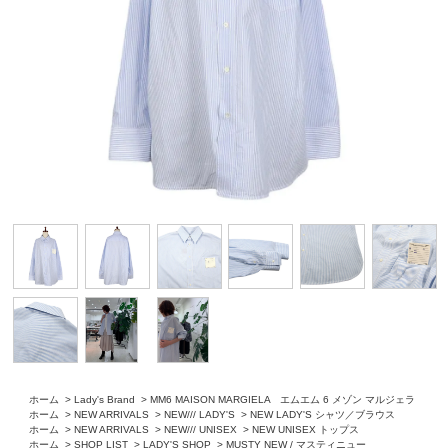
ホーム
>
Lady's Brand
>
MM6 MAISON MARGIELA エムエム 6 メゾン マルジェラ
ホーム
>
NEW ARRIVALS
>
NEW/// LADY'S
>
NEW LADY'S シャツ／ブラウス
ホーム
>
NEW ARRIVALS
>
NEW/// UNISEX
>
NEW UNISEX トップス
ホーム
>
SHOP LIST
>
LADY'S SHOP
>
MUSTY NEW / マスティニュー