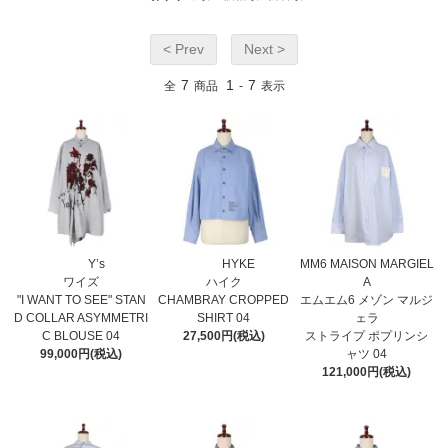
< Prev
Next >
7
1
7
全
商品
-
表示
Y’s
HYKE
MM6 MAISON MARGIEL
ワイズ
ハイク
A
"I WANT TO SEE" STAN
CHAMBRAY CROPPED
エムエム6 メゾン マルジ
D COLLAR ASYMMETRI
SHIRT 04
ェラ
C BLOUSE 04
27,500円(税込)
ストライプ ポプリンシ
99,000円(税込)
ャツ 04
121,000円(税込)