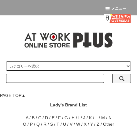
メニュー
PAGE TOP▲
Lady's Brand List
A
/
B
/
C
/
D
/
E
/
F
/
G
/
H
/
I
/
J
/
K
/
L
/
M
/
N
O
/
P
/
Q
/
R
/
S
/
T
/
U
/
V
/
W
/
X
/
Y
/
Z
/
Other