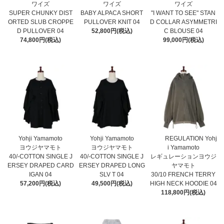
ワイズ
ワイズ
ワイズ
SUPER CHUNKY DIST
BABY ALPACA SHORT
"I WANT TO SEE" STAN
ORTED SLUB CROPPE
PULLOVER KNIT 04
D COLLAR ASYMMETRI
D PULLOVER 04
52,800円(税込)
C BLOUSE 04
74,800円(税込)
99,000円(税込)
Yohji Yamamoto
Yohji Yamamoto
REGULATION Yohj
ヨウジヤマモト
ヨウジヤマモト
i Yamamoto
40/-COTTON SINGLE J
40/-COTTON SINGLE J
レギュレーションヨウジ
ERSEY DRAPED CARD
ERSEY DRAPED LONG
ヤマモト
IGAN 04
SLV T 04
30/10 FRENCH TERRY
57,200円(税込)
49,500円(税込)
HIGH NECK HOODIE 04
118,800円(税込)