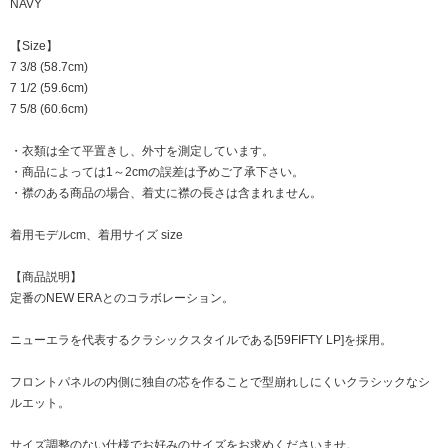
NAVY
【Size】
7 3/8 (58.7cm)
7 1/2 (59.6cm)
7 5/8 (60.6cm)
・衣類は全て平置きし、外寸を測定しています。
・商品によっては1～2cmの誤差は予めご了承下さい。
・襟のある商品の場合、着丈に襟の長さは含まれません。
着用モデルcm、着用サイズ size
【商品説明】
定番のNEW ERAとのコラボレーション。
ニューエラを代表するクラシックスタイルである[59FIFTY LP]を採用。
フロントパネルの内側に独自の芯を作ることで型崩れしにくいクラシックなシ
ルエット。
サイズ調整のない仕様でお好みのサイズをお求めくださいませ。