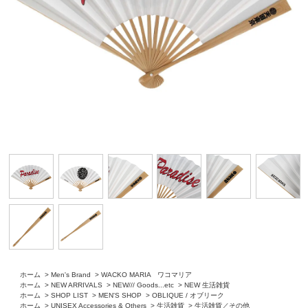
ホーム
>
Men's Brand
>
WACKO MARIA ワコマリア
ホーム
>
NEW ARRIVALS
>
NEW/// Goods...etc
>
NEW 生活雑貨
ホーム
>
SHOP LIST
>
MEN'S SHOP
>
OBLIQUE / オブリーク
ホーム
>
UNISEX Accessories & Others
>
生活雑貨
>
生活雑貨／その他