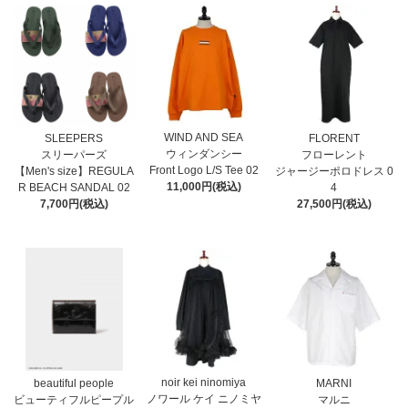
WIND AND SEA
SLEEPERS
FLORENT
ウィンダンシー
スリーパーズ
フローレント
Front Logo L/S Tee 02
【Men's size】REGULA
ジャージーポロドレス 0
11,000円(税込)
R BEACH SANDAL 02
4
7,700円(税込)
27,500円(税込)
noir kei ninomiya
MARNI
beautiful people
ノワール ケイ ニノミヤ
マルニ
ビューティフルピープル