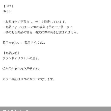
【Size】
FREE
・衣類は全て平置きし、外寸を測定しています。
・商品によっては1～2cmの誤差は予めご了承下さい。
・襟のある商品の場合、着丈に襟の長さは含まれません。
着用モデルcm、着用サイズ size
【商品説明】
ブランドオリジナルの扇子。
焼き印が施された扇子です。
カラー表記はロゴのカラーになります。