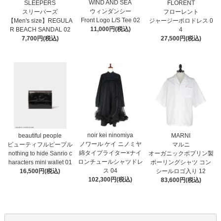
WIND AND SEA
SLEEPERS
FLORENT
ウィンダンシー
スリーパーズ
フローレント
Front Logo L/S Tee 02
【Men's size】REGULA
ジャージーポロドレス 0
11,000円(税込)
R BEACH SANDAL 02
4
7,700円(税込)
27,500円(税込)
noir kei ninomiya
MARNI
beautiful people
ノワール ケイ ニノミヤ
マルニ
ビューティフルピープル
綿タイプライター×ナイ
オーガニックポプリン製
nothing to hide Sanrio c
ロンチュールシャツドレ
ボーリングシャツ コン
haracters mini wallet⁠ 01
ス 04
シールロゴ入り 12
16,500円(税込)
102,300円(税込)
83,600円(税込)