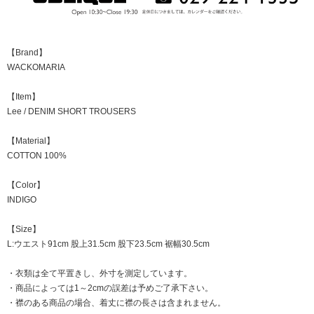
【Brand】
WACKOMARIA
【Item】
Lee / DENIM SHORT TROUSERS
【Material】
COTTON 100%
【Color】
INDIGO
【Size】
L:ウエスト91cm 股上31.5cm 股下23.5cm 裾幅30.5cm
・衣類は全て平置きし、外寸を測定しています。
・商品によっては1～2cmの誤差は予めご了承下さい。
・襟のある商品の場合、着丈に襟の長さは含まれません。