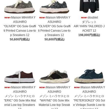
Maison MIHARA Y
Maison MIHARA Y
doublet
ASUHIRO
ASUHIRO
ダブレット
"OLIVER" OG Sole Graffi
"OLIVER" OG Sole Graffi
AIR YARN TAILORED J
ti Printed Canvas Low-to
ti Printed Canvas Low-to
ACKET 12
p Sneakers 12
p Sneakers 12
198,000円(税込)
50,600円(税込)
50,600円(税込)
Maison MIHARA Y
Maison MIHARA Y
Maison MIHARA Y
ASUHIRO
ASUHIRO
ASUHIRO
メゾン ミハラヤスヒロ
メゾン ミハラヤスヒロ
メゾン ミハラヤスヒロ
"ERIC" OG Sole Mix Mat
"WAYNE" OG Sole Mix
"PETERSON23" OG Sol
erial Low-top Sneakers
Material Low-top Sneak
e Vintage Suede Low-to