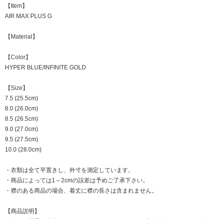
【Item】
AIR MAX PLUS G
【Material】
【Color】
HYPER BLUE/INFINITE GOLD
【Size】
7.5 (25.5cm)
8.0 (26.0cm)
8.5 (26.5cm)
9.0 (27.0cm)
9.5 (27.5cm)
10.0 (28.0cm)
・衣類は全て平置きし、外寸を測定しています。
・商品によっては1～2cmの誤差は予めご了承下さい。
・襟のある商品の場合、着丈に襟の長さは含まれません。
【商品説明】