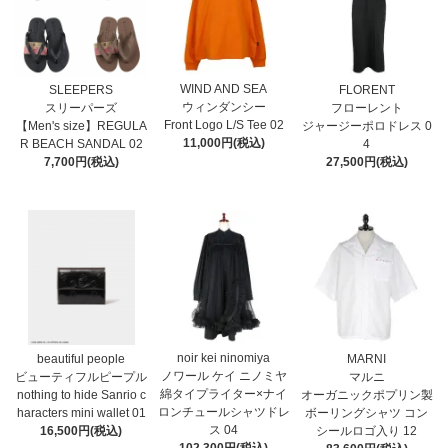
WIND AND SEA
SLEEPERS
FLORENT
ウィンダンシー
スリーパーズ
フローレント
Front Logo L/S Tee 02
【Men's size】REGULA
ジャージーポロドレス 0
11,000円(税込)
R BEACH SANDAL 02
4
7,700円(税込)
27,500円(税込)
noir kei ninomiya
MARNI
beautiful people
ノワール ケイ ニノミヤ
マルニ
ビューティフルピープル
綿タイプライター×ナイ
オーガニックポプリン製
nothing to hide Sanrio c
ロンチュールシャツドレ
ボーリングシャツ コン
haracters mini wallet⁠ 01
ス 04
シールロゴ入り 12
16,500円(税込)
102,300円(税込)