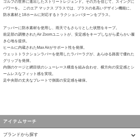
ゴルフの世界に進出したストリートレジェンド。その力を信じて、スイングに
パワーを。 このエア マックス プラスでは、プラスの名高いデザイン機能に、
防水素材と18ホールに対応するトラクションパターンをプラス。
アッパーに防水素材を使用し、雨天でもさらりとした状態をキープ。
前足部の調整されたAir Zoomユニットが、安定感をキープしながら柔らかい履
き心地を提供。
ヒールに内蔵されたMax Airがサポート性を発揮。
ウェットトラクションラバーを使用したラバーラグが、あらゆる路面で優れた
グリップを発揮。
内側のケージと網目状のシューレース構造を組み合わせ、横方向の安定感とシ
ームレスなフィット感を実現。
足中央部の丈夫なプレートで側面の安定感を確保。
アイテムサーチ
ブランドから探す