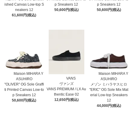
ished Canvas Low-top S
p Sneakers 12
p Sneakers 12
neakers 12
50,600円(税込)
50,600円(税込)
61,600円(税込)
Maison MIHARA Y
Maison MIHARA Y
VANS
ASUHIRO
ASUHIRO
ヴァンズ
"OLIVER" OG Sole Graffi
メゾン ミハラヤスヒロ
VANS PREMIUM / LX Au
ti Printed Canvas Low-to
"ERIC" OG Sole Mix Mat
thentic Ease 02
p Sneakers 12
erial Low-top Sneakers
12,650円(税込)
50,600円(税込)
12
44,000円(税込)