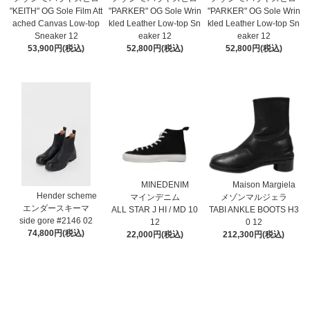
"KEITH" OG Sole Film Att
"PARKER" OG Sole Wrin
"PARKER" OG Sole Wrin
ached Canvas Low-top
kled Leather Low-top Sn
kled Leather Low-top Sn
Sneaker 12
eaker 12
eaker 12
53,900円(税込)
52,800円(税込)
52,800円(税込)
MINEDENIM
Maison Margiela
Hender scheme
マインデニム
メゾンマルジェラ
エンダースキーマ
ALL STAR J HI / MD 10
TABI ANKLE BOOTS H3
side gore #2146 02
12
0 12
74,800円(税込)
22,000円(税込)
212,300円(税込)