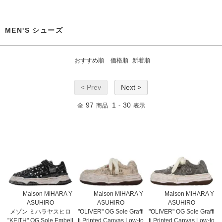
MEN'S シューズ
おすすめ順
価格順
新着順
< Prev
Next >
97
1
30
全
商品
-
表示
Maison MIHARA Y
Maison MIHARA Y
Maison MIHARA Y
ASUHIRO
ASUHIRO
ASUHIRO
メゾン ミハラヤスヒロ
"OLIVER" OG Sole Graffi
"OLIVER" OG Sole Graffi
"KEITH" OG Sole Embell
ti Printed Canvas Low-to
ti Printed Canvas Low-to