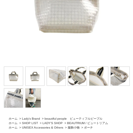
ホーム
>
Lady's Brand
>
beautiful people ビューティフルピープル
ホーム
>
SHOP LIST
>
LADY'S SHOP
>
BEAUTRIUM / ビュートリアム
ホーム
>
UNISEX Accessories & Others
>
服飾小物
>
ポーチ