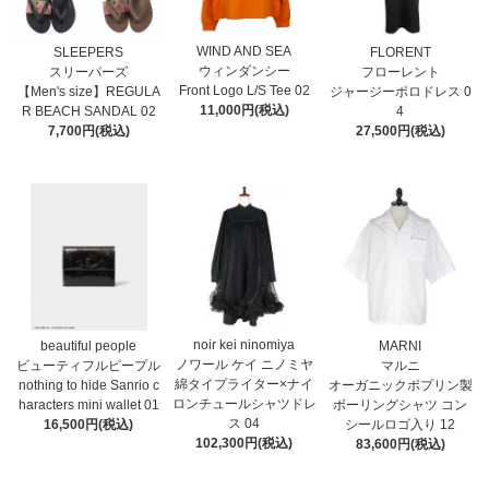
WIND AND SEA
SLEEPERS
FLORENT
ウィンダンシー
スリーパーズ
フローレント
Front Logo L/S Tee 02
【Men's size】REGULA
ジャージーポロドレス 0
11,000円(税込)
R BEACH SANDAL 02
4
7,700円(税込)
27,500円(税込)
noir kei ninomiya
MARNI
beautiful people
ノワール ケイ ニノミヤ
マルニ
ビューティフルピープル
綿タイプライター×ナイ
オーガニックポプリン製
nothing to hide Sanrio c
ロンチュールシャツドレ
ボーリングシャツ コン
haracters mini wallet⁠ 01
ス 04
シールロゴ入り 12
16,500円(税込)
102,300円(税込)
83,600円(税込)