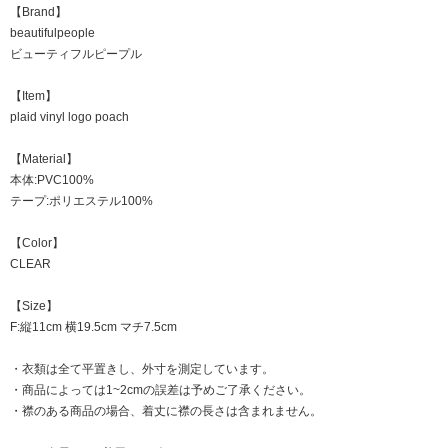
【Brand】
beautifulpeople
ビューティフルピープル
【Item】
plaid vinyl logo poach
【Material】
本体:PVC100%
テープ:ポリエステル100%
【Color】
CLEAR
【Size】
F:縦11cm 横19.5cm マチ7.5cm
・衣類は全て平置きし、外寸を測定しています。
・商品によっては1~2cmの誤差は予めご了承ください。
・襟のある商品の場合、着丈に襟の長さは含まれません。