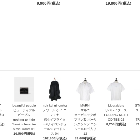
9,900円(税込)
19,800円(税込)
T
beautiful people
noir kei ninomiya
MARNI
Liberaiders
ST
ト
ビューティフル
ノワール ケイ ニ
マルニ
リベレイダース
ス
ポロ
ピープル
ノミヤ
オーガニックポ
FOLDING METH
4
nothing to hide
綿タイプライタ
プリン製 ボーリ
OD TEE 02
TR
税込)
Sanrio character
ー×ナイロンチュ
ングシャツ コン
8,250円(税込)
71
s mini wallet⁠ 01
ールシャツドレ
シールロゴ入り
16,500円(税込)
ス 04
12
102,300円(税込)
83,600円(税込)