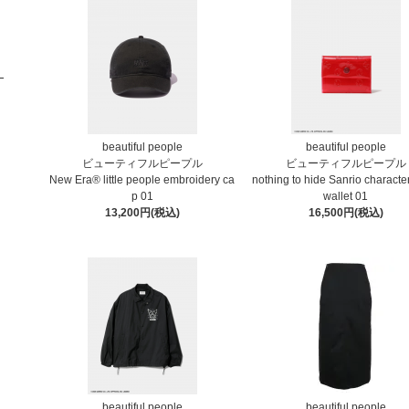
beautiful people
beautiful people
ビューティフルピープル
ビューティフルピープル
New Era® little people embroidery ca
nothing to hide Sanrio characte
p 01
wallet⁠ 01
13,200円(税込)
16,500円(税込)
beautiful people
beautiful people