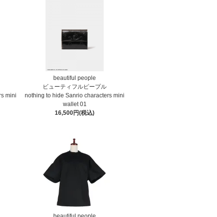
beautiful people
ビューティフルピープル
rs mini
nothing to hide Sanrio characters mini
wallet⁠ 01
16,500円(税込)
beautiful people