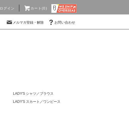
ログイン
カート(0)
メルマガ登録・解除
お問い合わせ
LADY'S シャツ／ブラウス
LADY'S スカート／ワンピース