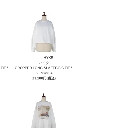
HYKE
ハイク
FIT 6.
CROPPED LONG-SLV TEE/BIG FIT 6.
5OZ(W) 04
23,100円(税込)