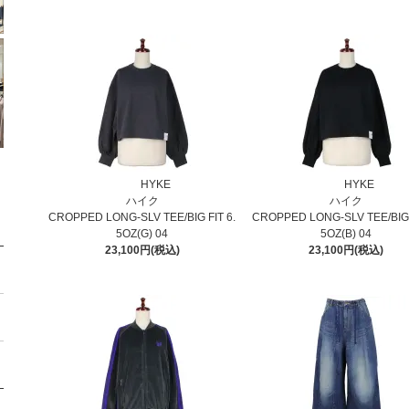
HYKE
HYKE
ハイク
ハイク
CROPPED LONG-SLV TEE/BIG FIT 6.
CROPPED LONG-SLV TEE/BIG 
5OZ(G) 04
5OZ(B) 04
23,100円(税込)
23,100円(税込)