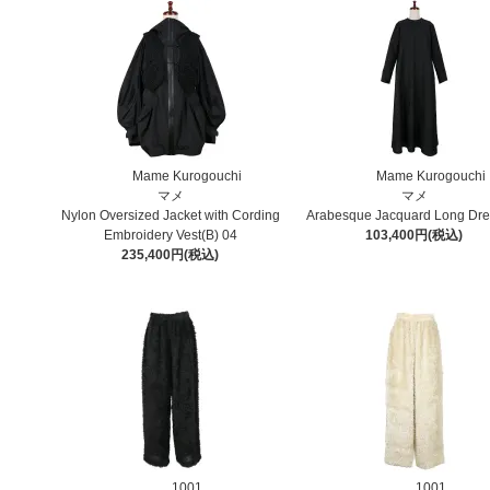
Mame Kurogouchi
Mame Kurogouchi
マメ
マメ
Nylon Oversized Jacket with Cording
Arabesque Jacquard Long Dre
Embroidery Vest(B) 04
103,400円(税込)
235,400円(税込)
1001
1001