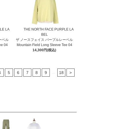
LE LA
THE NORTH FACE PURPLE LA
BEL
ーベル
ザ ノースフェイス パープルレーベル
ee 04
Mountain Field Long Sleeve Tee 04
14,300円(税込)
...
4
5
6
7
8
9
18
>