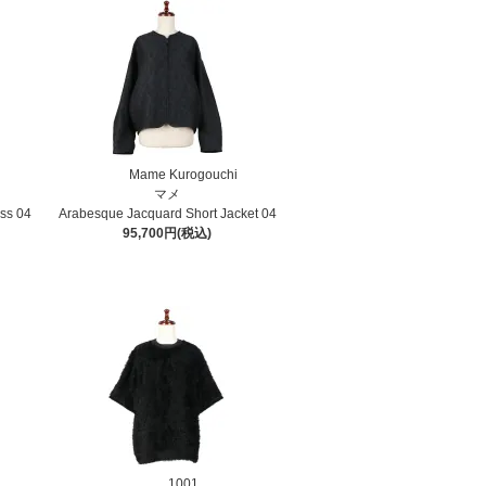
Mame Kurogouchi
マメ
ss 04
Arabesque Jacquard Short Jacket 04
95,700円(税込)
1001