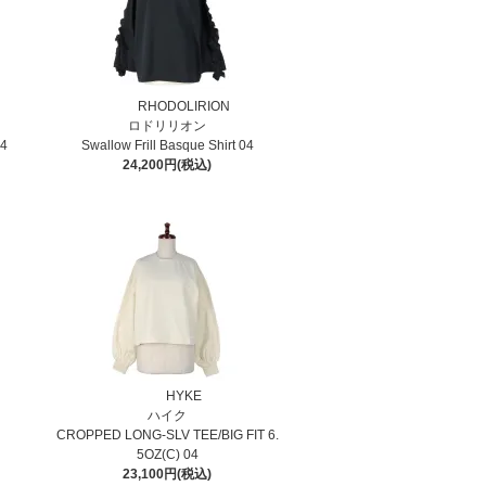
RHODOLIRION
ロドリリオン
04
Swallow Frill Basque Shirt 04
24,200円(税込)
HYKE
ハイク
CROPPED LONG-SLV TEE/BIG FIT 6.
5OZ(C) 04
23,100円(税込)