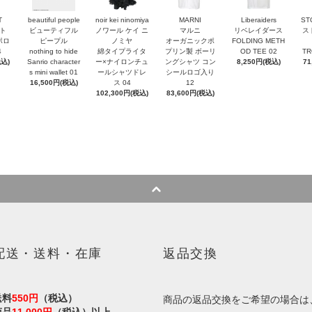
T
beautiful people
noir kei ninomiya
MARNI
Liberaiders
ST
ト
ビューティフル
ノワール ケイ ニ
マルニ
リベレイダース
ス
ポロ
ピープル
ノミヤ
オーガニックポ
FOLDING METH
4
nothing to hide
綿タイプライタ
プリン製 ボーリ
OD TEE 02
TR
税込)
Sanrio character
ー×ナイロンチュ
ングシャツ コン
8,250円(税込)
71
s mini wallet⁠ 01
ールシャツドレ
シールロゴ入り
16,500円(税込)
ス 04
12
102,300円(税込)
83,600円(税込)
配送・送料・在庫
返品交換
送料
550円
（税込）
商品の返品交換をご希望の場合は