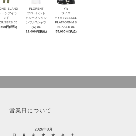
ONE ISLAND
FLORENT
Y’s
トーンアイラ
フローレント
ワイズ
ンド
クルーネックシ
Y’s × xVESSEL
OUSERS 05
ンプルTシャツ
PLATFORMM S
,500円(税込)
(W) 04
NEAKER 04
11,000円(税込)
55,000円(税込)
営業日について
2026年8月
、
日
月
火
水
木
金
土