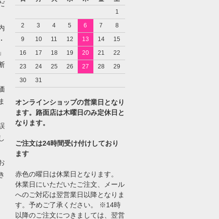
だ
1
2
3
4
5
6
7
8
内
9
10
11
12
13
14
15
・
」
16
17
18
19
20
21
22
断
23
24
25
26
27
28
29
30
31
価
ま
オンラインショップの営業日となり
ます。路面店は木曜日のみ定休日と
なります。
誤
し
ご注文は24時間受け付けしており
ます
お
赤色の曜日は休業日となります。
き
休業日にいただいたご注文、メール
へのご対応は翌営業日以降となりま
す。予めご了承ください。 ※14時
以降のご注文につきましては、翌営