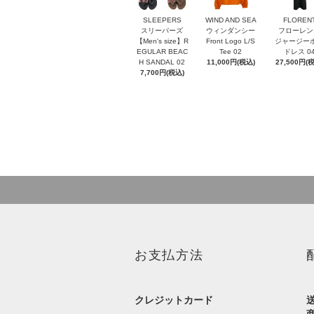
SLEEPERS
WIND AND SEA
FLOREN
スリーパーズ
ウィンダンシー
フローレン
【Men's size】R
Front Logo L/S
ジャージー
EGULAR BEAC
Tee 02
ドレス 0
H SANDAL 02
11,000円(税込)
27,500円(
7,700円(税込)
お支払方法
クレジットカード