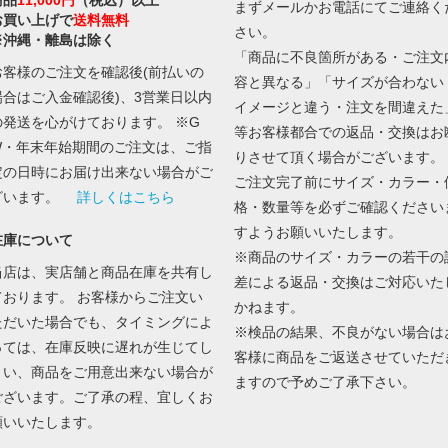
商品
11,000円
（税込）以上
まずメールかお電話にてご連絡く
お買い上げで
送料無料
さい。
※沖縄・離島は除く
「商品に不良箇所がある・ご注文
お客様のご注文を確認後(前払いの
容と異なる」「サイズが合わない
場合はご入金確認後)、3営業日以内
イメージと違う・注文を間違えた
の発送を心がけております。 ※G
等お客様都合での返品・交換はお
W・年末年始期間のご注文は、ご指
りさせて頂く場合がございます。
定の日時にお届け出来ない場合がご
ご注文完了前にサイズ・カラー・
ざいます。
詳しくはこちら
格・数量等を必ずご確認ください
すようお願いいたします。
在庫について
※商品のサイズ・カラーの若干の
当店は、実店舗と商品在庫を共有し
差による返品・交換はご対応いた
ております。 お客様からご注文い
かねます。
ただいた場合でも、タイミングによ
※検品の結果、不良がない場合は
っては、在庫反映に遅れが生じてし
客様に商品をご返送させていただ
まい、商品をご用意出来ない場合が
ますので予めご了承下さい。
ございます。ご了承の程、宜しくお
願いいたします。