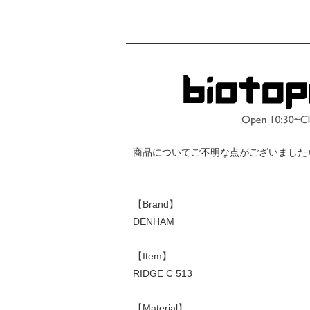
商品についてご不明な点がございました
【Brand】
DENHAM
【Item】
RIDGE C 513
【Material】