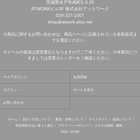
茨城県水戸市南町2-3-25
ATWORKビル3F 株式会社アットワーク
029-227-1007
shop@atwork-plus.net
※商品に関するお問い合わせは、商品ページに記載されている各取扱店ま
でお電話ください。
※メールの返信は翌営業日となりますのでご了承ください。※休業日につ
きましては営業カレンダーをご確認ください。
マイアカウント
会員登録
ログイン
カートを見る
お問い合わせ
ホーム
/
支払い方法について
/
配送・送料について
/
サイズガイド
/
返品について
/
特定商取引法に基づく表記
/
プライバシーポリシー
/
メルマガ登録・解除
/
RSS
/
ATOM