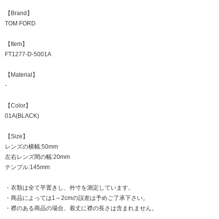
【Brand】
TOM FORD
【Item】
FT1277-D-5001A
【Material】
-
【Color】
01A(BLACK)
【Size】
レンズの横幅:50mm
左右レンズ間の幅:20mm
テンプル:145mm
・衣類は全て平置きし、外寸を測定しています。
・商品によっては1～2cmの誤差は予めご了承下さい。
・襟のある商品の場合、着丈に襟の長さは含まれません。