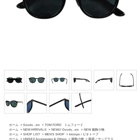
ホーム
>
Goods...etc
>
TOM FORD トムフォード
ホーム
>
NEW ARRIVALS
>
NEW/// Goods...etc
>
NEW 服飾小物
ホーム
>
SHOP LIST
>
MEN'S SHOP
>
biotope / ビオトープ
ホーム
>
UNISEX Accessories & Others
>
服飾小物
>
眼鏡／サングラス