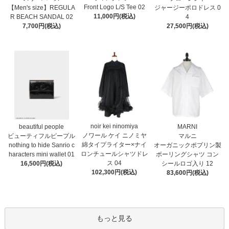
Front Logo L/S Tee 02
【Men's size】REGULA
ジャージーポロドレス 0
11,000円(税込)
R BEACH SANDAL 02
4
7,700円(税込)
27,500円(税込)
noir kei ninomiya
MARNI
beautiful people
ノワール ケイ ニノミヤ
マルニ
ビューティフルピープル
綿タイプライター×ナイ
オーガニックポプリン製
nothing to hide Sanrio c
ロンチュールシャツドレ
ボーリングシャツ コン
haracters mini wallet⁠ 01
ス 04
シールロゴ入り 12
16,500円(税込)
102,300円(税込)
83,600円(税込)
もっと見る