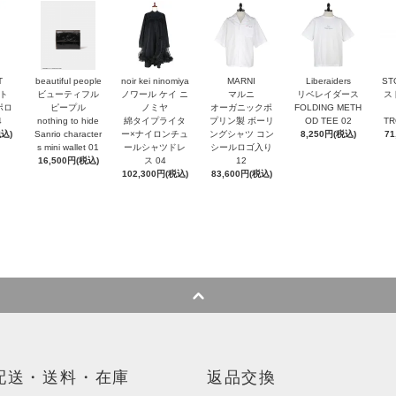
T
beautiful people
noir kei ninomiya
MARNI
Liberaiders
ST
ト
ビューティフル
ノワール ケイ ニ
マルニ
リベレイダース
ス
ポロ
ピープル
ノミヤ
オーガニックポ
FOLDING METH
4
nothing to hide
綿タイプライタ
プリン製 ボーリ
OD TEE 02
TR
税込)
Sanrio character
ー×ナイロンチュ
ングシャツ コン
8,250円(税込)
71
s mini wallet⁠ 01
ールシャツドレ
シールロゴ入り
16,500円(税込)
ス 04
12
102,300円(税込)
83,600円(税込)
配送・送料・在庫
返品交換