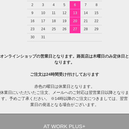
2
3
4
5
6
7
8
9
10
11
12
13
14
15
16
17
18
19
20
21
22
23
24
25
26
27
28
29
30
31
オンラインショップの営業日となります。路面店は木曜日のみ定休日と
なります。
ご注文は24時間受け付けしております
赤色の曜日は休業日となります。
休業日にいただいたご注文、メールへのご対応は翌営業日以降となりま
す。予めご了承ください。 ※14時以降のご注文につきましては、翌営
業日の発送となる場合がございます。
AT WORK PLUS+