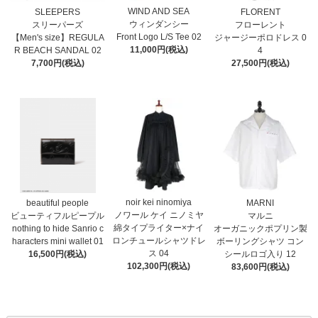
WIND AND SEA
SLEEPERS
FLORENT
ウィンダンシー
スリーパーズ
フローレント
Front Logo L/S Tee 02
【Men's size】REGULA
ジャージーポロドレス 0
11,000円(税込)
R BEACH SANDAL 02
4
7,700円(税込)
27,500円(税込)
noir kei ninomiya
MARNI
beautiful people
ノワール ケイ ニノミヤ
マルニ
ビューティフルピープル
綿タイプライター×ナイ
オーガニックポプリン製
nothing to hide Sanrio c
ロンチュールシャツドレ
ボーリングシャツ コン
haracters mini wallet⁠ 01
ス 04
シールロゴ入り 12
16,500円(税込)
102,300円(税込)
83,600円(税込)