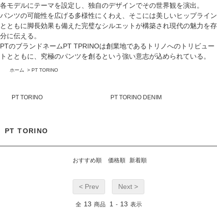
各モデルにテーマを設定し、独自のデザインでその世界観を演出。
パンツの可能性を広げる多様性にくわえ、そこには美しいヒップライン
とともに脚長効果も備えた完璧なシルエットが構築され現代の魅力を存
分に伝える。
PTのブランドネームPT TPRINOは創業地であるトリノへのトリビュー
トとともに、究極のパンツを創るという強い意志が込められている。
ホーム
>
PT TORINO
PT TORINO
PT TORINO DENIM
PT TORINO
おすすめ順
価格順
新着順
< Prev
Next >
13
1
13
全
商品
-
表示