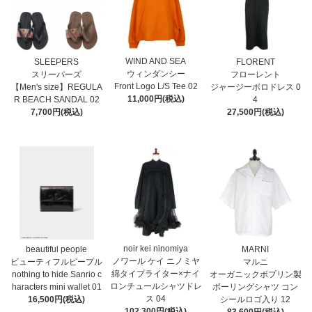
WIND AND SEA
SLEEPERS
FLORENT
ウィンダンシー
スリーパーズ
フローレント
Front Logo L/S Tee 02
【Men's size】REGULA
ジャージーポロドレス 0
11,000円(税込)
R BEACH SANDAL 02
4
7,700円(税込)
27,500円(税込)
noir kei ninomiya
MARNI
beautiful people
ノワール ケイ ニノミヤ
マルニ
ビューティフルピープル
綿タイプライター×ナイ
オーガニックポプリン製
nothing to hide Sanrio c
ロンチュールシャツドレ
ボーリングシャツ コン
haracters mini wallet⁠ 01
ス 04
シールロゴ入り 12
16,500円(税込)
102,300円(税込)
83,600円(税込)