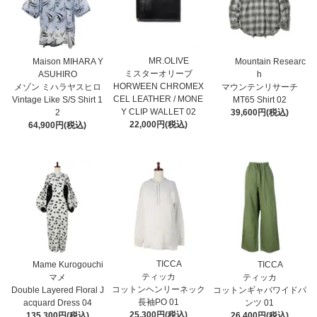
MR.OLIVE
Maison MIHARA Y
Mountain Researc
ミスターオリーブ
ASUHIRO
h
HORWEEN CHROMEX
メゾン ミハラヤスヒロ
マウンテンリサーチ
CEL LEATHER / MONE
Vintage Like S/S Shirt 1
MT65 Shirt 02
Y CLIP WALLET 02
2
39,600円(税込)
22,000円(税込)
64,900円(税込)
TICCA
Mame Kurogouchi
TICCA
ティッカ
マメ
ティッカ
コットンヘンリーネック
Double Layered Floral J
コットンギャバワイドパ
長袖PO 01
acquard Dress 04
ンツ 01
25,300円(税込)
135,300円(税込)
26,400円(税込)