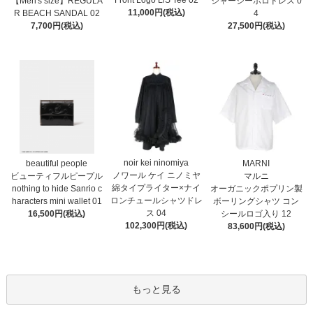
Front Logo L/S Tee 02
【Men's size】REGULA
ジャージーポロドレス 0
11,000円(税込)
R BEACH SANDAL 02
4
7,700円(税込)
27,500円(税込)
noir kei ninomiya
MARNI
beautiful people
ノワール ケイ ニノミヤ
マルニ
ビューティフルピープル
綿タイプライター×ナイ
オーガニックポプリン製
nothing to hide Sanrio c
ロンチュールシャツドレ
ボーリングシャツ コン
haracters mini wallet⁠ 01
ス 04
シールロゴ入り 12
16,500円(税込)
102,300円(税込)
83,600円(税込)
もっと見る