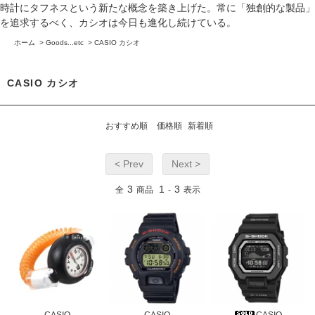
時計にタフネスという新たな概念を築き上げた。常に「独創的な製品」
を追求するべく、カシオは今日も進化し続けている。
ホーム
>
Goods...etc
>
CASIO カシオ
CASIO カシオ
おすすめ順
価格順
新着順
< Prev
Next >
3
1
3
全
商品
-
表示