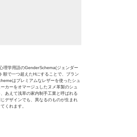
心理学用語のGenderSchema(ジェンダー
ト順で一つ超えたHにすることで、ブラン
 Schemeはプレミアムなレザーを使ったシュ
スニーカーをオマージュしたヌメ革製のシュ
を、あえて浅草の家内制手工業と呼ばれる
デザインでも、異なるのものが生まれ
してくれます。