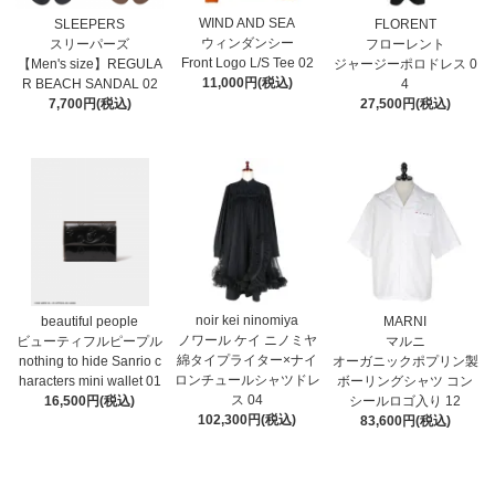
WIND AND SEA
SLEEPERS
FLORENT
ウィンダンシー
スリーパーズ
フローレント
Front Logo L/S Tee 02
【Men's size】REGULA
ジャージーポロドレス 0
11,000円(税込)
R BEACH SANDAL 02
4
7,700円(税込)
27,500円(税込)
noir kei ninomiya
MARNI
beautiful people
ノワール ケイ ニノミヤ
マルニ
ビューティフルピープル
綿タイプライター×ナイ
オーガニックポプリン製
nothing to hide Sanrio c
ロンチュールシャツドレ
ボーリングシャツ コン
haracters mini wallet⁠ 01
ス 04
シールロゴ入り 12
16,500円(税込)
102,300円(税込)
83,600円(税込)