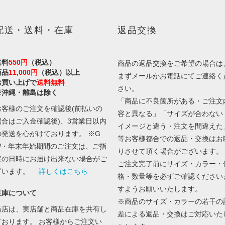
配送・送料・在庫
返品交換
送料
550円
（税込）
商品の返品交換をご希望の場合は
商品
11,000円
（税込）以上
まずメールかお電話にてご連絡く
お買い上げで
送料無料
さい。
※沖縄・離島は除く
「商品に不良箇所がある・ご注文
お客様のご注文を確認後(前払いの
容と異なる」「サイズが合わない
場合はご入金確認後)、3営業日以内
イメージと違う・注文を間違えた
の発送を心がけております。 ※G
等お客様都合での返品・交換はお
W・年末年始期間のご注文は、ご指
りさせて頂く場合がございます。
定の日時にお届け出来ない場合がご
ご注文完了前にサイズ・カラー・
ざいます。
詳しくはこちら
格・数量等を必ずご確認ください
すようお願いいたします。
在庫について
※商品のサイズ・カラーの若干の
当店は、実店舗と商品在庫を共有し
差による返品・交換はご対応いた
ております。 お客様からご注文い