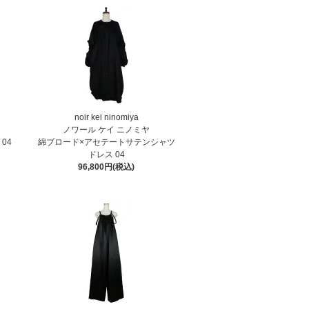
noir kei ninomiya
ノワール ケイ ニノミヤ
04
綿ブロード×アセテートサテンシャツ
ドレス 04
96,800円(税込)