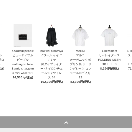
T
beautiful people
noir kei ninomiya
MARNI
Liberaiders
ST
ト
ビューティフル
ノワール ケイ ニ
マルニ
リベレイダース
ス
ポロ
ピープル
ノミヤ
オーガニックポ
FOLDING METH
4
nothing to hide
綿タイプライタ
プリン製 ボーリ
OD TEE 02
TR
税込)
Sanrio character
ー×ナイロンチュ
ングシャツ コン
8,250円(税込)
71
s mini wallet⁠ 01
ールシャツドレ
シールロゴ入り
16,500円(税込)
ス 04
12
102,300円(税込)
83,600円(税込)