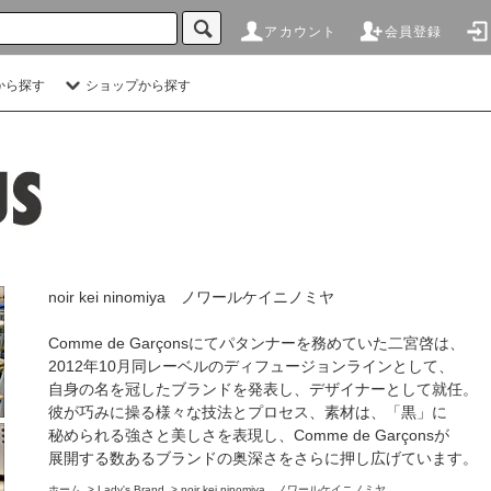
アカウント
会員登録
から探す
ショップから探す
noir kei ninomiya ノワールケイニノミヤ
Comme de Garçonsにてパタンナーを務めていた二宮啓は、
2012年10月同レーベルのディフュージョンラインとして、
自身の名を冠したブランドを発表し、デザイナーとして就任。
彼が巧みに操る様々な技法とプロセス、素材は、「黒」に
秘められる強さと美しさを表現し、Comme de Garçonsが
展開する数あるブランドの奥深さをさらに押し広げています。
ホーム
>
Lady's Brand
>
noir kei ninomiya ノワールケイニノミヤ