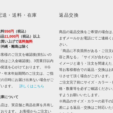
配送・送料・在庫
返品交換
送料
550円
（税込）
商品の返品交換をご希望の場合は
商品
11,000円
（税込）以上
まずメールかお電話にてご連絡く
お買い上げで
送料無料
さい。
※沖縄・離島は除く
「商品に不良箇所がある・ご注文
お客様のご注文を確認後(前払いの
容と異なる」「サイズが合わない
場合はご入金確認後)、3営業日以内
イメージと違う・注文を間違えた
の発送を心がけております。 ※G
等お客様都合での返品・交換はお
W・年末年始期間のご注文は、ご指
りさせて頂く場合がございます。
定の日時にお届け出来ない場合がご
ご注文完了前にサイズ・カラー・
ざいます。
詳しくはこちら
格・数量等を必ずご確認ください
すようお願いいたします。
在庫について
※商品のサイズ・カラーの若干の
当店は、実店舗と商品在庫を共有し
差による返品・交換はご対応いた
ております。 お客様からご注文い