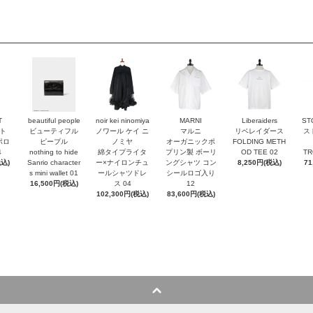
T
beautiful people
noir kei ninomiya
MARNI
Liberaiders
ST
ト
ビューティフル
ノワール ケイ ニ
マルニ
リベレイダース
ス
ポロ
ピープル
ノミヤ
オーガニックポ
FOLDING METH
4
nothing to hide
綿タイプライタ
プリン製 ボーリ
OD TEE 02
TR
税込)
Sanrio character
ー×ナイロンチュ
ングシャツ コン
8,250円(税込)
71
s mini wallet⁠ 01
ールシャツドレ
シールロゴ入り
16,500円(税込)
ス 04
12
102,300円(税込)
83,600円(税込)