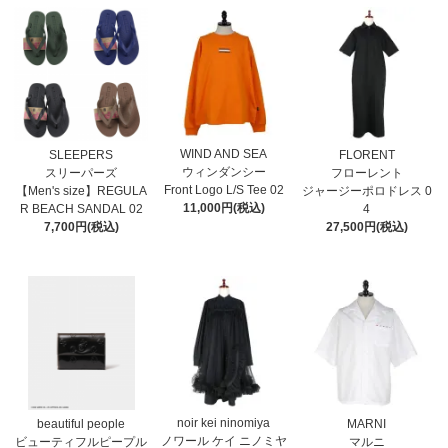
WIND AND SEA
SLEEPERS
FLORENT
ウィンダンシー
スリーパーズ
フローレント
Front Logo L/S Tee 02
【Men's size】REGULA
ジャージーポロドレス 0
11,000円(税込)
R BEACH SANDAL 02
4
7,700円(税込)
27,500円(税込)
noir kei ninomiya
MARNI
beautiful people
ノワール ケイ ニノミヤ
マルニ
ビューティフルピープル