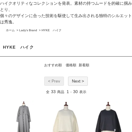
ハイクオリティなコレクションを発表。素材の持つムードを的確に掴み
とり、
個々のデザインに合った技術を駆使して生み出される独特のシルエット
は秀逸。
ホーム
>
Lady's Brand
>
HYKE ハイク
HYKE ハイク
おすすめ順
価格順
新着順
< Prev
Next >
33
1
30
全
商品
-
表示