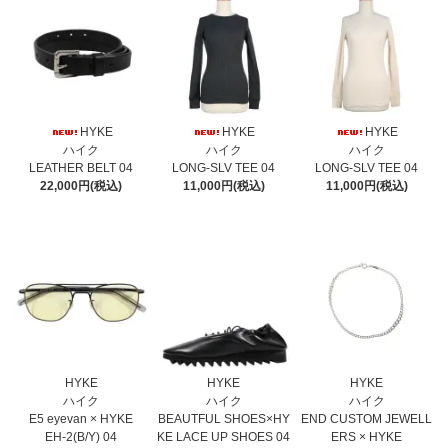
HYKE
HYKE
HYKE
ハイク
ハイク
ハイク
LEATHER BELT 04
LONG-SLV TEE 04
LONG-SLV TEE 04
22,000円(税込)
11,000円(税込)
11,000円(税込)
HYKE
HYKE
HYKE
ハイク
ハイク
ハイク
E5 eyevan × HYKE
BEAUTFUL SHOES×HY
END CUSTOM JEWELL
EH-2(B/Y) 04
KE LACE UP SHOES 04
ERS × HYKE