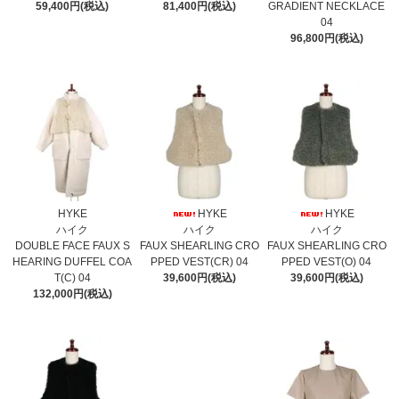
59,400円(税込)
81,400円(税込)
GRADIENT NECKLACE
04
96,800円(税込)
HYKE
HYKE
HYKE
ハイク
ハイク
ハイク
DOUBLE FACE FAUX S
FAUX SHEARLING CRO
FAUX SHEARLING CRO
HEARING DUFFEL COA
PPED VEST(CR) 04
PPED VEST(O) 04
T(C) 04
39,600円(税込)
39,600円(税込)
132,000円(税込)