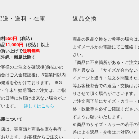
配送・送料・在庫
返品交換
送料
550円
（税込）
商品の返品交換をご希望の場合は
商品
11,000円
（税込）以上
まずメールかお電話にてご連絡く
お買い上げで
送料無料
さい。
※沖縄・離島は除く
「商品に不良箇所がある・ご注文
お客様のご注文を確認後(前払いの
容と異なる」「サイズが合わない
場合はご入金確認後)、3営業日以内
イメージと違う・注文を間違えた
の発送を心がけております。 ※G
等お客様都合での返品・交換はお
W・年末年始期間のご注文は、ご指
りさせて頂く場合がございます。
定の日時にお届け出来ない場合がご
ご注文完了前にサイズ・カラー・
ざいます。
詳しくはこちら
格・数量等を必ずご確認ください
すようお願いいたします。
在庫について
※商品のサイズ・カラーの若干の
当店は、実店舗と商品在庫を共有し
差による返品・交換はご対応いた
ております。 お客様からご注文い