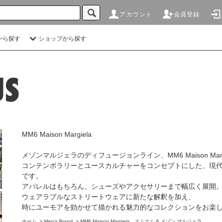
アカウント
会員登録
から探す
ショップから探す
MM6 Maison Margiela
メゾンマルジェラのディフュージョンライン、MM6 Maison Mar
コンテンポラリーとユースカルチャーをコンセプトにした、現
です。
アパレルはもちろん、シューズやアクセサリーまで幅広く展開
ウェアラブルなストリートウェアに新たな解釈を加え、
時にユーモアを効かせて描かれる魅力的なコレクションをお楽
ホーム
>
Men's Brand
>
MM6 Maison Margiela エムエム 6 メゾン マルジェラ