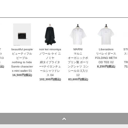
T
beautiful people
noir kei ninomiya
MARNI
Liberaiders
ST
ト
ビューティフル
ノワール ケイ ニ
マルニ
リベレイダース
ス
ポロ
ピープル
ノミヤ
オーガニックポ
FOLDING METH
4
nothing to hide
綿タイプライタ
プリン製 ボーリ
OD TEE 02
TR
税込)
Sanrio character
ー×ナイロンチュ
ングシャツ コン
8,250円(税込)
71
s mini wallet⁠ 01
ールシャツドレ
シールロゴ入り
16,500円(税込)
ス 04
12
102,300円(税込)
83,600円(税込)