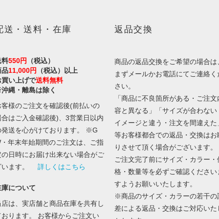
配送・送料・在庫
返品交換
送料
550円
（税込）
商品の返品交換をご希望の場合は
商品
11,000円
（税込）以上
まずメールかお電話にてご連絡く
お買い上げで
送料無料
さい。
※沖縄・離島は除く
「商品に不良箇所がある・ご注文
お客様のご注文を確認後(前払いの
容と異なる」「サイズが合わない
場合はご入金確認後)、3営業日以内
イメージと違う・注文を間違えた
の発送を心がけております。 ※G
等お客様都合での返品・交換はお
W・年末年始期間のご注文は、ご指
りさせて頂く場合がございます。
定の日時にお届け出来ない場合がご
ご注文完了前にサイズ・カラー・
ざいます。
詳しくはこちら
格・数量等を必ずご確認ください
すようお願いいたします。
在庫について
※商品のサイズ・カラーの若干の
当店は、実店舗と商品在庫を共有し
差による返品・交換はご対応いた
ております。 お客様からご注文い