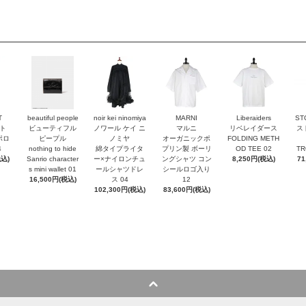
T
beautiful people
noir kei ninomiya
MARNI
Liberaiders
ST
ト
ビューティフル
ノワール ケイ ニ
マルニ
リベレイダース
ス
ポロ
ピープル
ノミヤ
オーガニックポ
FOLDING METH
4
nothing to hide
綿タイプライタ
プリン製 ボーリ
OD TEE 02
TR
税込)
Sanrio character
ー×ナイロンチュ
ングシャツ コン
8,250円(税込)
71
s mini wallet⁠ 01
ールシャツドレ
シールロゴ入り
16,500円(税込)
ス 04
12
102,300円(税込)
83,600円(税込)