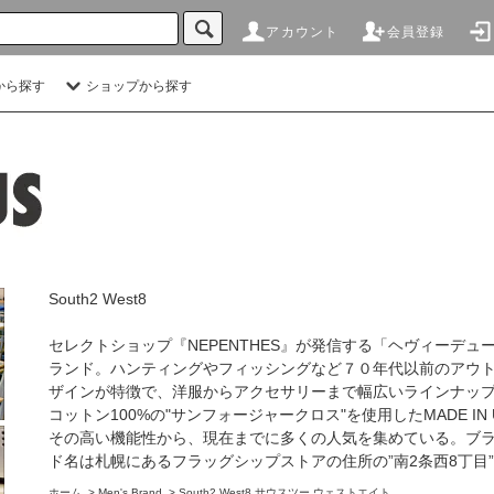
アカウント
会員登録
から探す
ショップから探す
South2 West8
セレクトショップ『NEPENTHES』が発信する「ヘヴィーデ
ランド。ハンティングやフィッシングなど７０年代以前のアウ
ザインが特徴で、洋服からアクセサリーまで幅広いラインナッ
コットン100%の"サンフォージャークロス"を使用したMADE I
その高い機能性から、現在までに多くの人気を集めている。ブ
ド名は札幌にあるフラッグシップストアの住所の”南2条西8丁目
ホーム
>
Men's Brand
>
South2 West8 サウスツー ウェストエイト