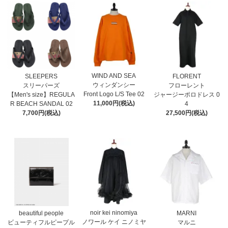
WIND AND SEA
SLEEPERS
FLORENT
ウィンダンシー
スリーパーズ
フローレント
Front Logo L/S Tee 02
【Men's size】REGULA
ジャージーポロドレス 0
11,000円(税込)
R BEACH SANDAL 02
4
7,700円(税込)
27,500円(税込)
noir kei ninomiya
MARNI
beautiful people
ノワール ケイ ニノミヤ
マルニ
ビューティフルピープル