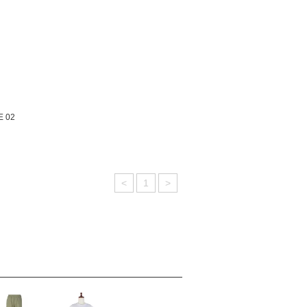
E 02
<
1
>