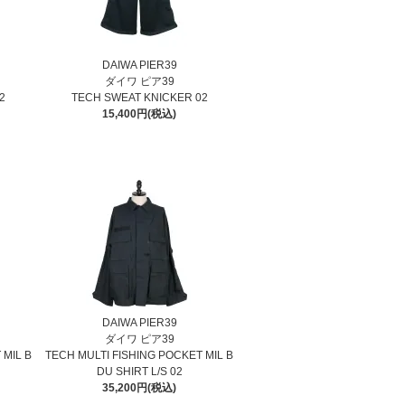
DAIWA PIER39
ダイワ ピア39
2
TECH SWEAT KNICKER 02
15,400円(税込)
DAIWA PIER39
ダイワ ピア39
 MIL B
TECH MULTI FISHING POCKET MIL B
DU SHIRT L/S 02
35,200円(税込)