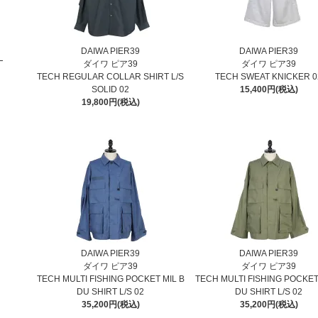
DAIWA PIER39
DAIWA PIER39
ダイワ ピア39
ダイワ ピア39
TECH REGULAR COLLAR SHIRT L/S
TECH SWEAT KNICKER 0
SOLID 02
15,400円(税込)
19,800円(税込)
DAIWA PIER39
DAIWA PIER39
ダイワ ピア39
ダイワ ピア39
TECH MULTI FISHING POCKET MIL B
TECH MULTI FISHING POCKET
DU SHIRT L/S 02
DU SHIRT L/S 02
35,200円(税込)
35,200円(税込)