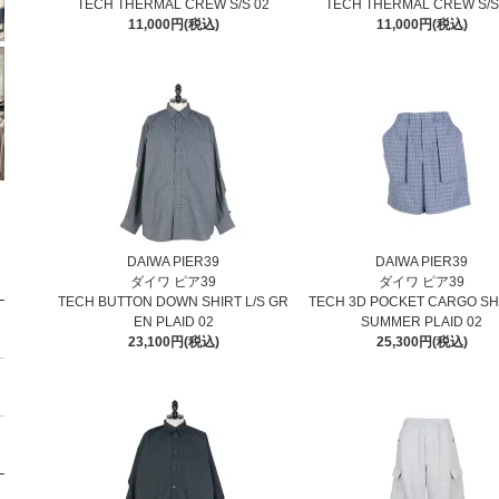
TECH THERMAL CREW S/S 02
TECH THERMAL CREW S/S
11,000円(税込)
11,000円(税込)
DAIWA PIER39
DAIWA PIER39
ダイワ ピア39
ダイワ ピア39
TECH BUTTON DOWN SHIRT L/S GR
TECH 3D POCKET CARGO S
EN PLAID 02
SUMMER PLAID 02
23,100円(税込)
25,300円(税込)