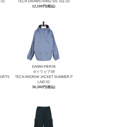
 02
TECH DRAWSTRING S/S TEE 02
12,100円(税込)
DAIWA PIER39
ダイワ ピア39
HORTS
TECH ANORAK JACKET SUMMER P
LAID 02
36,300円(税込)