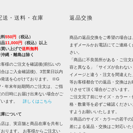
配送・送料・在庫
返品交換
送料
550円
（税込）
商品の返品交換をご希望の場合は
商品
11,000円
（税込）以上
まずメールかお電話にてご連絡く
お買い上げで
送料無料
さい。
※沖縄・離島は除く
「商品に不良箇所がある・ご注文
お客様のご注文を確認後(前払いの
容と異なる」「サイズが合わない
場合はご入金確認後)、3営業日以内
イメージと違う・注文を間違えた
の発送を心がけております。 ※G
等お客様都合での返品・交換はお
W・年末年始期間のご注文は、ご指
りさせて頂く場合がございます。
定の日時にお届け出来ない場合がご
ご注文完了前にサイズ・カラー・
ざいます。
詳しくはこちら
格・数量等を必ずご確認ください
すようお願いいたします。
在庫について
※商品のサイズ・カラーの若干の
当店は、実店舗と商品在庫を共有し
差による返品・交換はご対応いた
ております。 お客様からご注文い