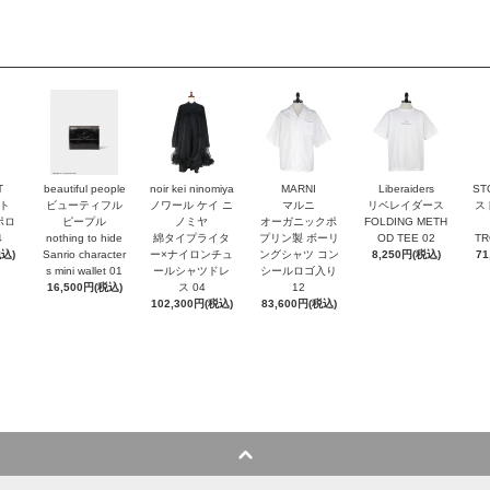
T
beautiful people
noir kei ninomiya
MARNI
Liberaiders
ST
ト
ビューティフル
ノワール ケイ ニ
マルニ
リベレイダース
ス
ポロ
ピープル
ノミヤ
オーガニックポ
FOLDING METH
4
nothing to hide
綿タイプライタ
プリン製 ボーリ
OD TEE 02
TR
税込)
Sanrio character
ー×ナイロンチュ
ングシャツ コン
8,250円(税込)
71
s mini wallet⁠ 01
ールシャツドレ
シールロゴ入り
16,500円(税込)
ス 04
12
102,300円(税込)
83,600円(税込)