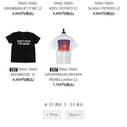
TANG TANG
TANG TANG
TANG TANG
DRAWING/LET IT BE 12
KIDS / POTATO 12
SLANG / POTATO 12
8,800円(税込)
4,400円(税込)
8,800円(税込)
TANG TANG
TANG TANG
KIDS/MUSIC 12
GASATANG/ACARAXFA
4,400円(税込)
REWELLinblue 12
7,700円(税込)
11
1
11
全
商品
-
表示
< Prev
Next >