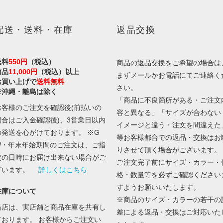
配送・送料・在庫
返品交換
送料
550円
（税込）
商品の返品交換をご希望の場合は
商品
11,000円
（税込）以上
まずメールかお電話にてご連絡く
お買い上げで
送料無料
さい。
※沖縄・離島は除く
「商品に不良箇所がある・ご注文
お客様のご注文を確認後(前払いの
容と異なる」「サイズが合わない
場合はご入金確認後)、3営業日以内
イメージと違う・注文を間違えた
の発送を心がけております。 ※G
等お客様都合での返品・交換はお
W・年末年始期間のご注文は、ご指
りさせて頂く場合がございます。
定の日時にお届け出来ない場合がご
ご注文完了前にサイズ・カラー・
ざいます。
詳しくはこちら
格・数量等を必ずご確認ください
すようお願いいたします。
在庫について
※商品のサイズ・カラーの若干の
当店は、実店舗と商品在庫を共有し
差による返品・交換はご対応いた
ております。 お客様からご注文い