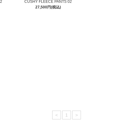
2
CUSHY FLEECE PANTS 02
27,500円(税込)
<
1
>