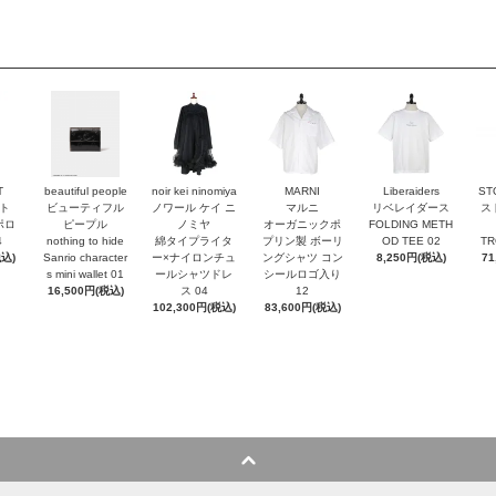
T
beautiful people
noir kei ninomiya
MARNI
Liberaiders
ST
ト
ビューティフル
ノワール ケイ ニ
マルニ
リベレイダース
ス
ポロ
ピープル
ノミヤ
オーガニックポ
FOLDING METH
4
nothing to hide
綿タイプライタ
プリン製 ボーリ
OD TEE 02
TR
税込)
Sanrio character
ー×ナイロンチュ
ングシャツ コン
8,250円(税込)
71
s mini wallet⁠ 01
ールシャツドレ
シールロゴ入り
16,500円(税込)
ス 04
12
102,300円(税込)
83,600円(税込)