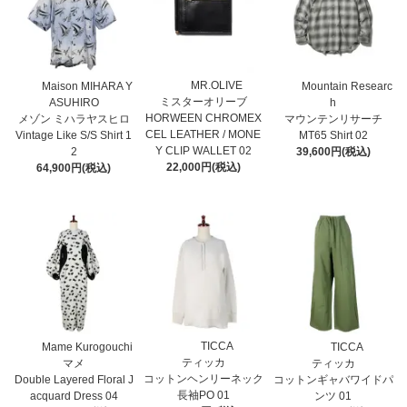
MR.OLIVE
Maison MIHARA Y
Mountain Researc
ミスターオリーブ
ASUHIRO
h
HORWEEN CHROMEX
メゾン ミハラヤスヒロ
マウンテンリサーチ
CEL LEATHER / MONE
Vintage Like S/S Shirt 1
MT65 Shirt 02
Y CLIP WALLET 02
2
39,600円(税込)
22,000円(税込)
64,900円(税込)
TICCA
Mame Kurogouchi
TICCA
ティッカ
マメ
ティッカ
コットンヘンリーネック
Double Layered Floral J
コットンギャバワイドパ
長袖PO 01
acquard Dress 04
ンツ 01