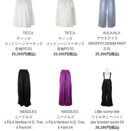
TICCA
TICCA
AULA AILA
ティッカ
ティッカ
アウラアイラ
コットンヘンリーネック
コットンヘンリーネック
GRAFFITI DENIM PANT
長袖PO 01
長袖PO 01
S 01
25,300円(税込)
25,300円(税込)
25,300円(税込)
NEEDLES
NEEDLES
Little sunny bite
ニードルズ
ニードルズ
リトルサニーバイト
x FILA Ventisei H.D. Trac
x FILA Ventisei H.D. Trac
star bomber pants 04
k Pant 04
k Pant 04
26,180円(税込)