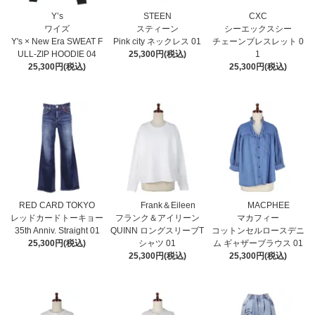
Y’s
STEEN
CXC
ワイズ
スティーン
シーエックスシー
Y's × New Era SWEAT F
Pink city ネックレス 01
チェーンブレスレット 0
ULL-ZIP HOODIE 04
25,300円(税込)
1
25,300円(税込)
25,300円(税込)
RED CARD TOKYO
Frank＆Eileen
MACPHEE
レッドカードトーキョー
フランク＆アイリーン
マカフィー
35th Anniv. Straight 01
QUINN ロングスリーブT
コットンセルロースデニ
25,300円(税込)
シャツ 01
ム ギャザーブラウス 01
25,300円(税込)
25,300円(税込)