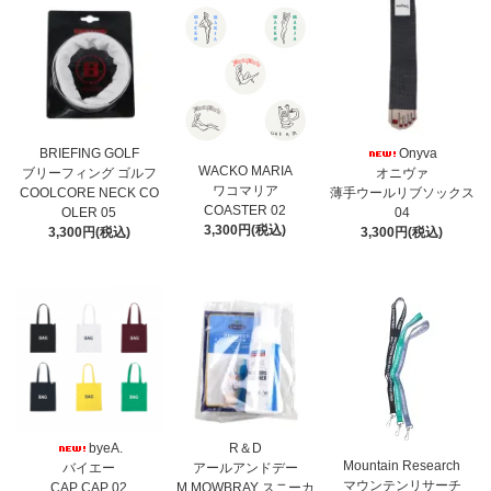
BRIEFING GOLF
Onyva
WACKO MARIA
ブリーフィング ゴルフ
オニヴァ
ワコマリア
COOLCORE NECK CO
薄手ウールリブソックス
COASTER 02
OLER 05
04
3,300円(税込)
3,300円(税込)
3,300円(税込)
byeA.
R＆D
Mountain Research
バイエー
アールアンドデー
マウンテンリサーチ
CAP CAP 02
M.MOWBRAY スニーカ