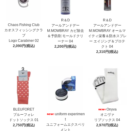
R＆D
R＆D
Chaos Fishing Club
アールアンドデー
アールアンドデー
カオスフィッシングクラ
M.MOWBRAY カビ除去
M.MOWBRAY オールマ
ブ
＆予防剤 モールドクリ
イティ栄養＆防水スプレ
Logo Carabiner 02
ーナー 04
ー エイジング＆プロテ
2,090円(税込)
2,200円(税込)
クト 04
2,310円(税込)
BLEUFORET
Onyva
uniform experimen
ブルーフォレ
オニヴァ
t
ドットソックス 01
リブソックス 04
ユニフォームエクスペリ
2,750円(税込)
2,970円(税込)
メント