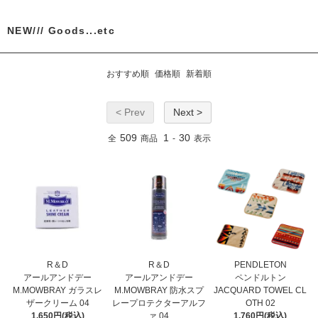
NEW/// Goods...etc
おすすめ順
価格順
新着順
< Prev
Next >
509
1
30
全
商品
-
表示
R＆D
R＆D
PENDLETON
アールアンドデー
アールアンドデー
ペンドルトン
M.MOWBRAY ガラスレ
M.MOWBRAY 防水スプ
JACQUARD TOWEL CL
ザークリーム 04
レープロテクターアルフ
OTH 02
1,650円(税込)
ァ 04
1,760円(税込)