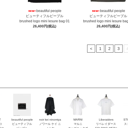
beautiful people
beautiful people
ビューティフルピープル
ビューティフルピープル
brushed logo mini lesure bag 01
brushed logo mini lesure ba
26,400円(税込)
26,400円(税込)
<
1
2
3
T
beautiful people
noir kei ninomiya
MARNI
Liberaiders
ST
ト
ビューティフル
ノワール ケイ ニ
マルニ
リベレイダース
ス