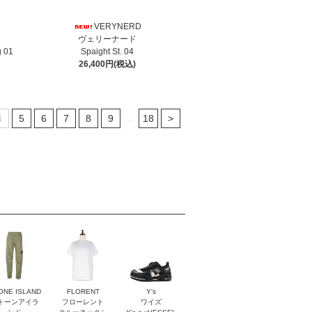
VERYNERD
ヴェリーナード
g 01
Spaight St. 04
26,400円(税込)
...
4
5
6
7
8
9
18
>
ONE ISLAND
FLORENT
Y’s
トーンアイラ
フローレント
ワイズ