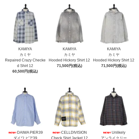
KAMIYA
KAMIYA
KAMIYA
カミヤ
カミヤ
カミヤ
Repaired Crazy Checke
Hooded Hickory Shirt 12
Hooded Hickory Shirt 12
d Shirt 12
71,500円(税込)
71,500円(税込)
60,500円(税込)
DAIWA PIER39
CELLDIVISION
Unlikely
ダイワ ピア39
Check Shirt Jacket 12
アンライクリー