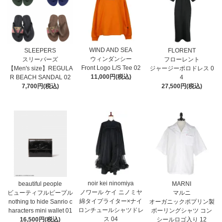
WIND AND SEA
SLEEPERS
FLORENT
ウィンダンシー
スリーパーズ
フローレント
Front Logo L/S Tee 02
【Men's size】REGULA
ジャージーポロドレス 0
11,000円(税込)
R BEACH SANDAL 02
4
7,700円(税込)
27,500円(税込)
noir kei ninomiya
MARNI
beautiful people
ノワール ケイ ニノミヤ
マルニ
ビューティフルピープル
綿タイプライター×ナイ
オーガニックポプリン製
nothing to hide Sanrio c
ロンチュールシャツドレ
ボーリングシャツ コン
haracters mini wallet⁠ 01
ス 04
シールロゴ入り 12
16,500円(税込)