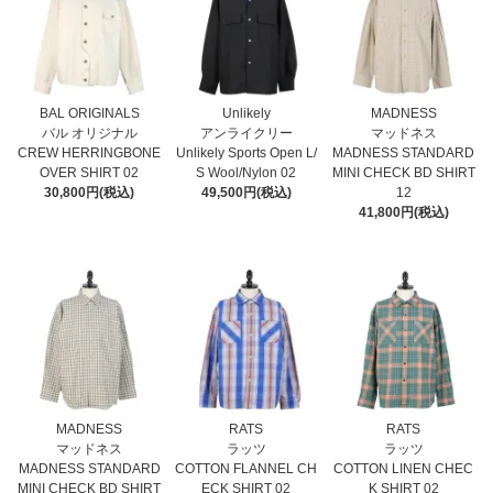
BAL ORIGINALS
Unlikely
MADNESS
バル オリジナル
アンライクリー
マッドネス
CREW HERRINGBONE
Unlikely Sports Open L/
MADNESS STANDARD
OVER SHIRT 02
S Wool/Nylon 02
MINI CHECK BD SHIRT
30,800円(税込)
49,500円(税込)
12
41,800円(税込)
MADNESS
RATS
RATS
マッドネス
ラッツ
ラッツ
MADNESS STANDARD
COTTON FLANNEL CH
COTTON LINEN CHEC
MINI CHECK BD SHIRT
ECK SHIRT 02
K SHIRT 02