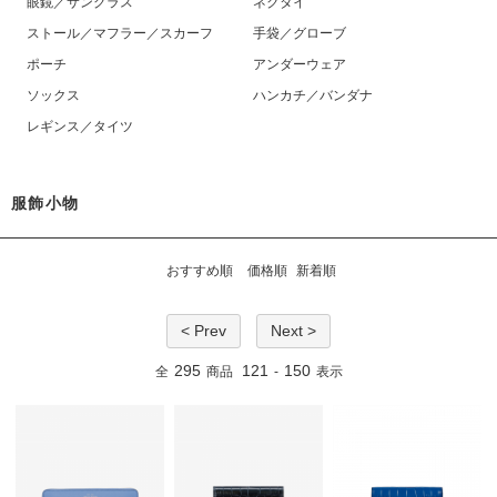
眼鏡／サングラス
ネクタイ
ストール／マフラー／スカーフ
手袋／グローブ
ポーチ
アンダーウェア
ソックス
ハンカチ／バンダナ
レギンス／タイツ
服飾小物
おすすめ順
価格順
新着順
< Prev
Next >
295
121
150
全
商品
-
表示