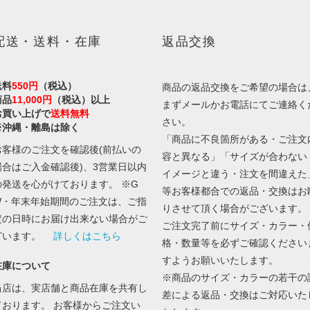
配送・送料・在庫
返品交換
送料
550円
（税込）
商品の返品交換をご希望の場合は
商品
11,000円
（税込）以上
まずメールかお電話にてご連絡く
お買い上げで
送料無料
さい。
※沖縄・離島は除く
「商品に不良箇所がある・ご注文
お客様のご注文を確認後(前払いの
容と異なる」「サイズが合わない
場合はご入金確認後)、3営業日以内
イメージと違う・注文を間違えた
の発送を心がけております。 ※G
等お客様都合での返品・交換はお
W・年末年始期間のご注文は、ご指
りさせて頂く場合がございます。
定の日時にお届け出来ない場合がご
ご注文完了前にサイズ・カラー・
ざいます。
詳しくはこちら
格・数量等を必ずご確認ください
すようお願いいたします。
在庫について
※商品のサイズ・カラーの若干の
当店は、実店舗と商品在庫を共有し
差による返品・交換はご対応いた
ております。 お客様からご注文い