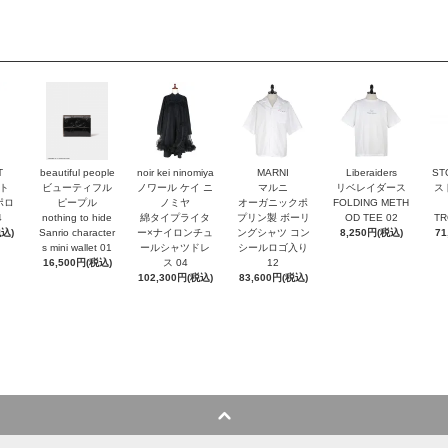
T
beautiful people
noir kei ninomiya
MARNI
Liberaiders
ST
ト
ビューティフル
ノワール ケイ ニ
マルニ
リベレイダース
ス
ポロ
ピープル
ノミヤ
オーガニックポ
FOLDING METH
4
nothing to hide
綿タイプライタ
プリン製 ボーリ
OD TEE 02
TR
税込)
Sanrio character
ー×ナイロンチュ
ングシャツ コン
8,250円(税込)
71
s mini wallet⁠ 01
ールシャツドレ
シールロゴ入り
16,500円(税込)
ス 04
12
102,300円(税込)
83,600円(税込)