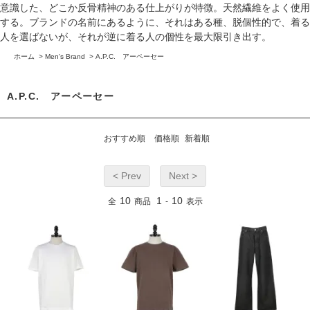
意識した、どこか反骨精神のある仕上がりが特徴。天然繊維をよく使用
する。ブランドの名前にあるように、それはある種、脱個性的で、着る
人を選ばないが、それが逆に着る人の個性を最大限引き出す。
ホーム
>
Men's Brand
>
A.P.C. アーペーセー
A.P.C. アーペーセー
おすすめ順
価格順
新着順
< Prev
Next >
10
1
10
全
商品
-
表示