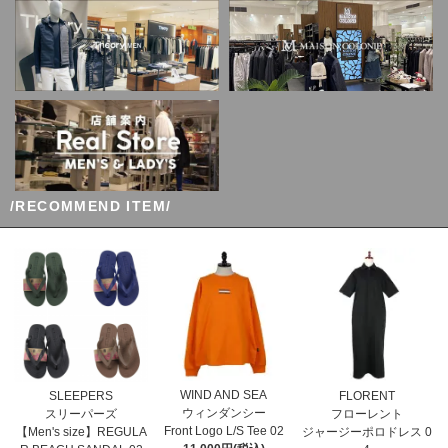
/RECOMMEND ITEM/
WIND AND SEA
SLEEPERS
FLORENT
ウィンダンシー
スリーパーズ
フローレント
Front Logo L/S Tee 02
【Men's size】REGULA
ジャージーポロドレス 0