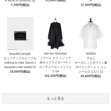
11,000円(税込)
R BEACH SANDAL 02
4
7,700円(税込)
27,500円(税込)
noir kei ninomiya
MARNI
beautiful people
ノワール ケイ ニノミヤ
マルニ
ビューティフルピープル
綿タイプライター×ナイ
オーガニックポプリン製
nothing to hide Sanrio c
ロンチュールシャツドレ
ボーリングシャツ コン
haracters mini wallet⁠ 01
ス 04
シールロゴ入り 12
16,500円(税込)
102,300円(税込)
83,600円(税込)
もっと見る