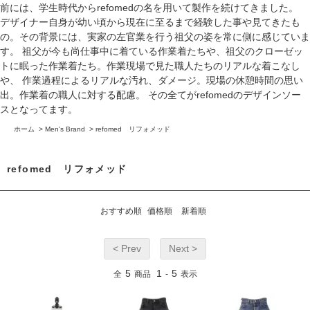
前には、学生時代からrefomedの名を用いて製作を続けてきました。
デザイナー自身が幼い頃から現在に至るまで経験した事や見てきたも
の。その背景には、実家の左官業を行う祖父の姿を常に側に感じていま
す。 祖父が今も尚仕事中に着ている作業着たちや、祖父のクローゼッ
トに眠った作業着たち。作業現場で見た職人たちのリアルな着こなし
や、 作業過程によるリアルな汚れ、ダメージ。現場の休憩時間の思い
出。作業着の職人に対する配慮。 その全てがrefomedのデザインソー
スとなってます。
ホーム
>
Men's Brand
>
refomed リフォメッド
refomed リフォメッド
おすすめ順
価格順
新着順
< Prev
Next >
5
1
5
全
商品
-
表示